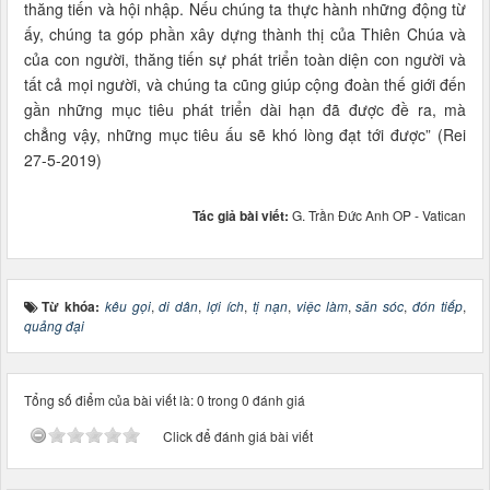
thăng tiến và hội nhập. Nếu chúng ta thực hành những động từ
ấy, chúng ta góp phần xây dựng thành thị của Thiên Chúa và
của con người, thăng tiến sự phát triển toàn diện con người và
tất cả mọi người, và chúng ta cũng giúp cộng đoàn thế giới đến
gần những mục tiêu phát triển dài hạn đã được đề ra, mà
chẳng vậy, những mục tiêu ấu sẽ khó lòng đạt tới được” (Rei
27-5-2019)
Tác giả bài viết:
G. Trần Đức Anh OP - Vatican
Từ khóa:
kêu gọi
,
di dân
,
lợi ích
,
tị nạn
,
việc làm
,
săn sóc
,
đón tiếp
,
quảng đại
Tổng số điểm của bài viết là: 0 trong 0 đánh giá
Click để đánh giá bài viết