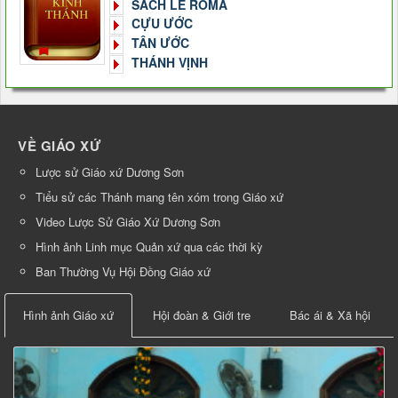
SÁCH LỄ RÔMA
CỰU ƯỚC
TÂN ƯỚC
THÁNH VỊNH
VỀ GIÁO XỨ
Lược sử Giáo xứ Dương Sơn
Tiểu sử các Thánh mang tên xóm trong Giáo xứ
Video Lược Sử Giáo Xứ Dương Sơn
Hình ảnh Linh mục Quản xứ qua các thời kỳ
Ban Thường Vụ Hội Đồng Giáo xứ
Hình ảnh Giáo xứ
Hội đoàn & Giới tre
Bác ái & Xã hội