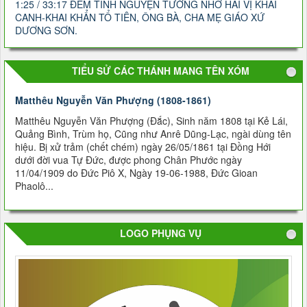
1:25 / 33:17 ĐÊM TĨNH NGUYỆN TƯỞNG NHỚ HAI VỊ KHAI
CANH-KHAI KHẨN TỔ TIÊN, ÔNG BÀ, CHA MẸ GIÁO XỨ
DƯƠNG SƠN.
TIỂU SỬ CÁC THÁNH MANG TÊN XÓM
Matthêu Nguyễn Văn Phượng (1808-1861)
Matthêu Nguyễn Văn Phượng (Ðắc), Sinh năm 1808 tại Kẻ Lái,
Quảng Bình, Trùm họ, Cũng như Anrê Dũng-Lạc, ngài dùng tên
hiệu. Bị xử trảm (chết chém) ngày 26/05/1861 tại Ðồng Hới
dưới đời vua Tự Ðức, được phong Chân Phước ngày
11/04/1909 do Ðức Piô X, Ngày 19-06-1988, Đức Gioan
Phaolô...
LOGO PHỤNG VỤ