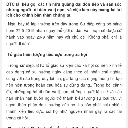
ĐTC tái kêu gọi các tín hữu quảng đại đón tiếp và săn sóc
những người di dân và tị nạn, và việc làm này mang lại lợi
ích cho chính bản thân chúng ta.
Ngài bày tỏ lập trường trên đây trong Sứ điệp công bố sáng
hôm 27-5-2019 nhân ngày thế giới di dân và tị nạn sẽ được cử
hành vào ngày 29-9 năm nay với chủ đề ”Không phải chỉ là
người di dân”.
Tố giác hiện tượng tiêu cực trong xã hội
Trong sứ điệp, ĐTC tố giác sự kiện các xã hội có nền kinh tế
cao đang có xu hướng ngày càng theo cá nhân chủ nghĩa,
cùng với não trạng duy lợi ích, gia tăng các mạng thông tin tạo
nên hiện tượng hoàn cầu hóa sự dửng dưng.. Trong bối cảnh
đó, những người di dân và tị nạn, những người tản cư và các
nạn nhân nạn buôn người trở thành biểu tượng sự loại trừ, vì
ngoài thân phận đau thương của họ, họ còn phải chịu nhiều
thành kiến tiêu cực, coi họ như nguyên nhân gây ra các tai
ương xã hội”.