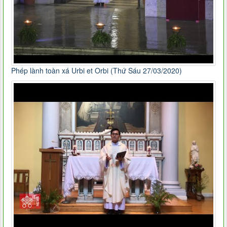
Phép lành toàn xá Urbi et Orbi (Thứ Sáu 27/03/2020)