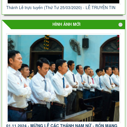
Thánh Lễ trực tuyến (Thứ Tư 25/03/2020) - LỄ TRUYỀN TIN
HÌNH ẢNH MỚI
01.11.2024 - MỪNG LỄ CÁC THÁNH NAM NỮ - BỔN MẠNG