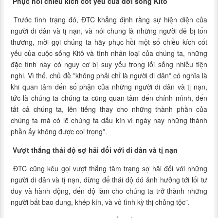
Phục hồi chiều kích cốt yếu của đời sống Kitô
Trước tình trạng đó, ĐTC khẳng định rằng sự hiện diện của
người di dân và tị nạn, và nói chung là những người dễ bị tổn
thương, mời gọi chúng ta hãy phục hồi một số chiều kích cốt
yếu của cuộc sống Kitô và tình nhân loại của chúng ta, những
đặc tính này có nguy cơ bị suy yếu trong lối sống nhiều tiện
nghi. Vì thế, chủ đề ”không phải chỉ là người di dân” có nghĩa là
khi quan tâm đến số phận của những người di dân và tị nạn,
tức là chúng ta chúng ta cũng quan tâm đến chính mình, đến
tất cả chúng ta, lên tiếng thay cho những thành phần của
chúng ta mà có lẽ chúng ta dấu kín vì ngày nay những thành
phần ấy không được coi trọng”.
Vượt thắng thái độ sợ hãi đối với di dân và tị nạn
ĐTC cũng kêu gọi vượt thắng tâm trạng sợ hãi đối với những
người di dân và tị nạn, đừng để thái độ đó ảnh hưởng tới lối tư
duy và hành động, đến độ làm cho chúng ta trở thành những
người bất bao dung, khép kín, và vô tình kỳ thị chủng tộc”.