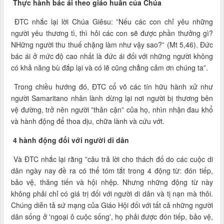
Thực hành bác ái theo giáo huấn của Chúa
ĐTC nhắc lại lời Chúa Giêsu: ”Nếu các con chỉ yêu những
người yêu thương tì, thì hỏi các con sẽ được phần thưởng gì?
NHững người thu thuế chặng làm như vậy sao?” (Mt 5,46). Đức
bác ái ở mức độ cao nhất là đức ái đối với những người không
có khả năng bù đắp lại và có lẽ cũng chẳng cảm ơn chúng ta”.
Trong chiều hướng đó, ĐTC cổ võ các tín hữu hành xử như
người Samaritano nhân lành dừng lại nơi người bị thương bên
vệ đường, trở nên người ”thân cận” của họ, nhìn nhận đau khổ
và hành động để thoa dịu, chữa lành và cứu vớt.
4 hành động đối với người di dân
Và ĐTC nhắc lại rằng ”câu trả lời cho thách đố do các cuộc di
dân ngày nay đề ra có thể tóm tắt trong 4 động từ: đón tiếp,
bảo vệ, thăng tiến và hội nhệp. Nhưng những động từ này
không phải chỉ có giá trị đối với người di dân và tị nạn mà thôi.
Chúng diễn tả sứ mạng của Giáo Hội đối với tất cả những người
dân sống ở 'ngoại ô cuộc sống', họ phải được đón tiếp, bảo vệ,