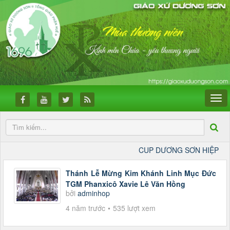
CUP DƯƠNG SƠN HIỆP NHẤT
Thánh Lễ Mừng Kim Khánh Linh Mục Đức
TGM Phanxicô Xavie Lê Văn Hồng
bởi
adminhop
4 năm trước
535 lượt xem