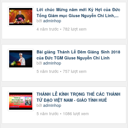
Lời chúc Mừng năm mới Kỷ Hợi của Đức
Tổng Giám mục Giuse Nguyễn Chí Linh,...
bởi
adminhop
4 năm trước
782 lượt xem
Bài giảng Thánh Lễ Đêm Giáng Sinh 2018
của Đức TGM Giuse Nguyễn Chí Linh
bởi
adminhop
5 năm trước
757 lượt xem
THÁNH LỄ KÍNH TRỌNG THỂ CÁC THÁNH
TỬ ĐẠO VIỆT NAM - GIÁO TỈNH HUẾ
bởi
adminhop
5 năm trước
1086 lượt xem