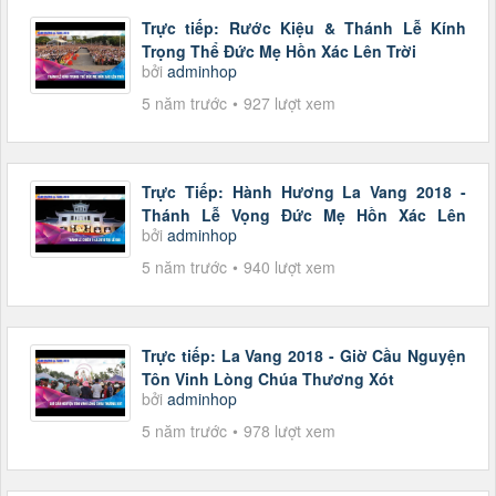
Trực tiếp: Rước Kiệu & Thánh Lễ Kính
Trọng Thể Đức Mẹ Hồn Xác Lên Trời
bởi
adminhop
5 năm trước
927 lượt xem
Trực Tiếp: Hành Hương La Vang 2018 -
Thánh Lễ Vọng Đức Mẹ Hồn Xác Lên
bởi
adminhop
Trời...
5 năm trước
940 lượt xem
Trực tiếp: La Vang 2018 - Giờ Cầu Nguyện
Tôn Vinh Lòng Chúa Thương Xót
bởi
adminhop
5 năm trước
978 lượt xem