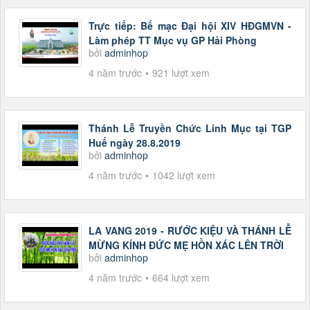
Trực tiếp: Bế mạc Đại hội XIV HĐGMVN -
Làm phép TT Mục vụ GP Hải Phòng
bởi
adminhop
4 năm trước
921 lượt xem
Thánh Lễ Truyền Chức Linh Mục tại TGP
Huế ngày 28.8.2019
bởi
adminhop
4 năm trước
1042 lượt xem
LA VANG 2019 - RƯỚC KIỆU VÀ THÁNH LỄ
MỪNG KÍNH ĐỨC MẸ HỒN XÁC LÊN TRỜI
bởi
adminhop
4 năm trước
664 lượt xem