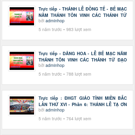
Trực tiếp - THÁNH LỄ ĐỒNG TẾ - BẾ MẠC
NĂM THÁNH TÔN VINH CÁC THÁNH TỬ
bởi
adminhop
ĐẠO...
5 năm trước
983 lượt xem
Trực tiếp - DÂNG HOA - LỄ BẾ MẠC NĂM
THÁNH TÔN VINH CÁC THÁNH TỬ ĐẠO
bởi
adminhop
VIỆT...
5 năm trước
788 lượt xem
Trực tiếp : ĐHGT GIÁO TỈNH MIỀN BẮC
LẦN THỨ XVI - Phần 6: THÁNH LỄ TẠ ƠN
bởi
adminhop
-...
5 năm trước
764 lượt xem