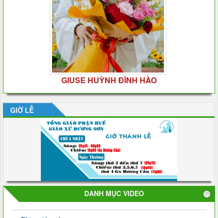
GIUSE HUỲNH ĐÌNH HÀO
GIỜ LỄ
DANH MỤC VIDEO