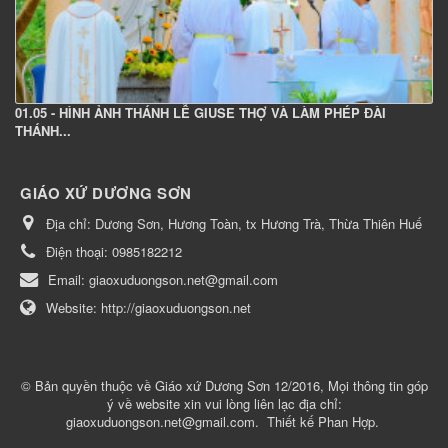
01.05 - HÌNH ẢNH THÁNH LỄ GIUSE THỢ VÀ LÀM PHÉP ĐÀI
THÁNH...
GIÁO XỨ DƯƠNG SƠN
Địa chỉ:
Dương Sơn, Hương Toàn, tx Hương Trà, Thừa Thiên Huế
Điện thoại:
0985182212
Email:
giaoxuduongson.net@gmail.com
Website:
http://giaoxuduongson.net
© Bản quyền thuộc về
Giáo xứ Dương Sơn 12/2016, Mọi thông tin góp
ý về website xin vui lòng liên lạc địa chỉ:
giaoxuduongson.net@gmail.com
.
Thiết kế
Phan Hợp
.