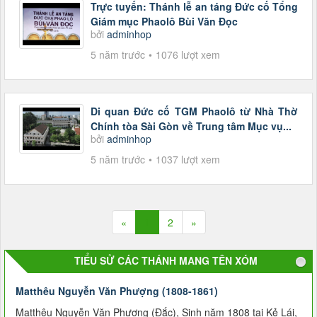
Trực tuyến: Thánh lễ an táng Đức cố Tổng
Giám mục Phaolô Bùi Văn Đọc
bởi
adminhop
5 năm trước
1076 lượt xem
Di quan Đức cố TGM Phaolô từ Nhà Thờ
Chính tòa Sài Gòn về Trung tâm Mục vụ...
bởi
adminhop
5 năm trước
1037 lượt xem
«
1
2
»
TIỂU SỬ CÁC THÁNH MANG TÊN XÓM
Matthêu Nguyễn Văn Phượng (1808-1861)
Matthêu Nguyễn Văn Phượng (Ðắc), Sinh năm 1808 tại Kẻ Lái,