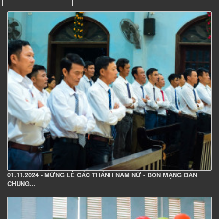
01.11.2024 - MỪNG LỄ CÁC THÁNH NAM NỮ - BỔN MẠNG BAN
CHUNG...