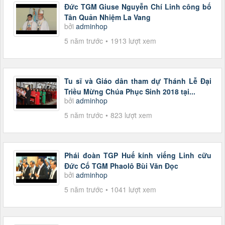
Đức TGM Giuse Nguyễn Chí Linh công bố
Tân Quản Nhiệm La Vang
bởi
adminhop
5 năm trước
1913 lượt xem
Tu sĩ và Giáo dân tham dự Thánh Lễ Đại
Triều Mừng Chúa Phục Sinh 2018 tại...
bởi
adminhop
5 năm trước
823 lượt xem
Phái đoàn TGP Huế kính viếng Linh cữu
Đức Cố TGM Phaolô Bùi Văn Đọc
bởi
adminhop
5 năm trước
1041 lượt xem