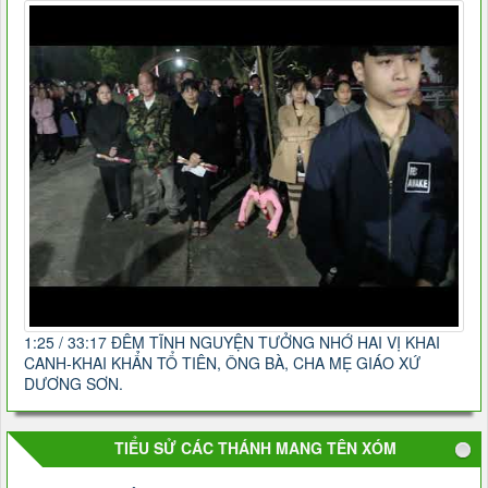
1:25 / 33:17 ĐÊM TĨNH NGUYỆN TƯỞNG NHỚ HAI VỊ KHAI
CANH-KHAI KHẨN TỔ TIÊN, ÔNG BÀ, CHA MẸ GIÁO XỨ
DƯƠNG SƠN.
TIỂU SỬ CÁC THÁNH MANG TÊN XÓM