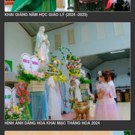
KHAI GIẢNG NĂM HỌC GIÁO LÝ (2024 -2025)
HÌNH ẢNH DÂNG HOA KHAI MẠC THÁNG HOA 2024