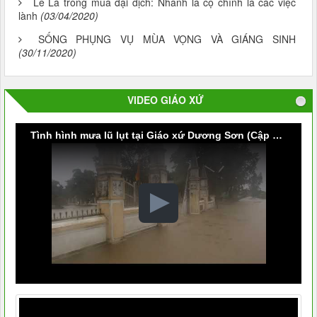
Lễ Lá trong mùa đại dịch: Nhành lá cọ chính là các việc
lành
(03/04/2020)
SỐNG PHỤNG VỤ MÙA VỌNG VÀ GIÁNG SINH
(30/11/2020)
VIDEO GIÁO XỨ
Tình hình mưa lũ lụt tại Giáo xứ Dương Sơn (Cập nhật vào lúc 9g30 ngày 09/10/2020)