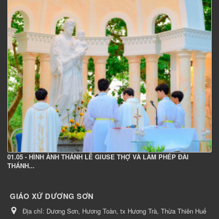
01.05 - HÌNH ẢNH THÁNH LỄ GIUSE THỢ VÀ LÀM PHÉP ĐÀI
THÁNH...
GIÁO XỨ DƯƠNG SƠN
Địa chỉ:
Dương Sơn, Hương Toàn, tx Hương Trà, Thừa Thiên Huế