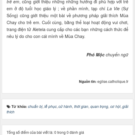
trẻ em
, cũng giới thiệu những những hướng đi phù hợp với trẻ
em ở độ tuổi học giáo lý ; về phần mình, tạp chí
La Vie
(Sự
Sống) cũng giới thiệu một bài về phương pháp giải thích Mùa
Chay cho trẻ em. Cuối cùng, bằng thể loại hoạt động vui chơi,
trang điện tử Aleteia cung cấp cho các bạn những cách thức để
nêu lý do cho con cái mình về Mùa Chay.
Phó Mộc
chuyển ngữ
Nguồn tin:
eglise.catholique.fr
Từ khóa:
chuẩn bị
,
lễ phục
,
cử hành
,
thời gian
,
quan trọng
,
cơ hội
,
giải
thích
Tổng số điểm của bài viết là: 0 trong 0 đánh giá