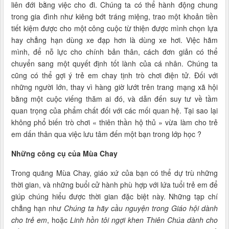
liên đới bằng việc cho đi. Chúng ta có thể hành động chung
trong gia đình như kiêng bớt tráng miệng, trao một khoản tiền
tiết kiệm được cho một công cuộc từ thiện được mình chọn lựa
hay chẳng hạn dùng xe đạp hơn là dùng xe hơi. Việc hãm
mình, để nỗ lực cho chính bản thân, cách đơn giản có thể
chuyển sang một quyết định tốt lành của cá nhân. Chúng ta
cũng có thể gợi ý trẻ em chay tịnh trò chơi điện tử. Đối với
những người lớn, thay vì hàng giờ lướt trên trang mạng xã hội
bằng một cuộc viếng thăm ai đó, và dẫn đến suy tư về tầm
quan trọng của phẩm chất đối với các mối quan hệ. Tại sao lại
không phổ biến trò chơi « thiên thần hộ thủ » vừa làm cho trẻ
em dấn thân qua việc lưu tâm đến một bạn trong lớp học ?
Những công cụ của Mùa Chay
Trong quãng Mùa Chay, giáo xứ của bạn có thể dự trù những
thời gian, và những buổi cử hành phù hợp với lứa tuổi trẻ em để
giúp chúng hiểu được thời gian đặc biệt này. Những tạp chí
chẳng hạn như
Chúng ta hãy cầu nguyện trong Giáo hội dành
cho trẻ em
, hoặc
Linh hồn tôi ngợi khen Thiên Chúa dành cho