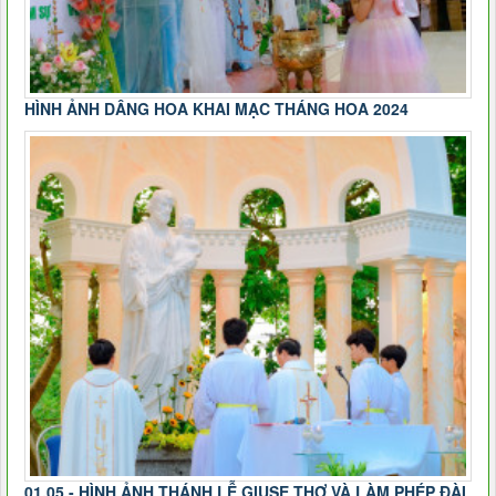
HÌNH ẢNH DÂNG HOA KHAI MẠC THÁNG HOA 2024
01.05 - HÌNH ẢNH THÁNH LỄ GIUSE THỢ VÀ LÀM PHÉP ĐÀI