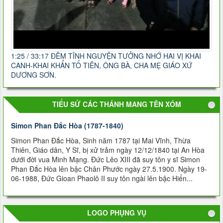
1:25 / 33:17 ĐÊM TĨNH NGUYỆN TƯỞNG NHỚ HAI VỊ KHAI
CANH-KHAI KHẨN TỔ TIÊN, ÔNG BÀ, CHA MẸ GIÁO XỨ
DƯƠNG SƠN.
TIỂU SỬ CÁC THÁNH MANG TÊN XÓM
Simon Phan Ðắc Hòa (1787-1840)
Simon Phan Ðắc Hòa, Sinh năm 1787 tại Mai Vĩnh, Thừa
Thiên, Giáo dân, Y Sĩ, bị xử trảm ngày 12/12/1840 tại An Hòa
dưới đời vua Minh Mạng. Đức Lêo XIII đã suy tôn y sĩ Simon
Phan Đắc Hòa lên bậc Chân Phước ngày 27.5.1900. Ngày 19-
06-1988, Đức Gioan Phaolô II suy tôn ngài lên bậc Hiển...
LOGO PHỤNG VỤ