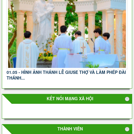
01.05 - HÌNH ẢNH THÁNH LỄ GIUSE THỢ VÀ LÀM PHÉP ĐÀI
THÁNH...
KẾT NỐI MẠNG XÃ HỘI
THÀNH VIÊN