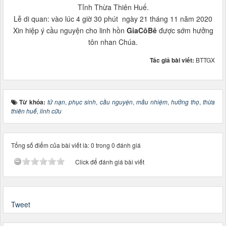
Tỉnh Thừa Thiên Huế.
Lễ di quan: vào lúc 4 giờ 30 phút ngày 21 tháng 11 năm 2020
Xin hiệp ý cầu nguyện cho linh hồn
GiaCôBê
được sớm hưởng
tôn nhan Chúa.
Tác giả bài viết:
BTTGX
Từ khóa:
tử nạn
,
phục sinh
,
cầu nguyện
,
mầu nhiệm
,
hưởng thọ
,
thừa
thiên huế
,
linh cữu
Tổng số điểm của bài viết là: 0 trong 0 đánh giá
Click để đánh giá bài viết
Tweet