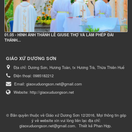
01.05 - HÌNH ẢNH THÁNH LỄ GIUSE THỢ VÀ LÀM PHÉP ĐÀI
THÁNH...
GIÁO XỨ DƯƠNG SƠN
Địa chỉ:
Dương Sơn, Hương Toàn, tx Hương Trà, Thừa Thiên Huế
Điện thoại:
0985182212
Email:
giaoxuduongson.net@gmail.com
Website:
http://giaoxuduongson.net
© Bản quyền thuộc về
Giáo xứ Dương Sơn 12/2016, Mọi thông tin góp
ý về website xin vui lòng liên lạc địa chỉ:
giaoxuduongson.net@gmail.com
.
Thiết kế
Phan Hợp
.