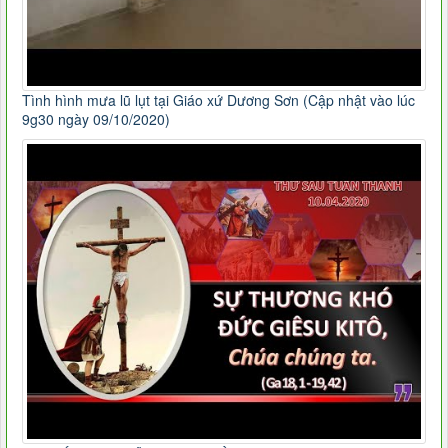
Tình hình mưa lũ lụt tại Giáo xứ Dương Sơn (Cập nhật vào lúc
9g30 ngày 09/10/2020)