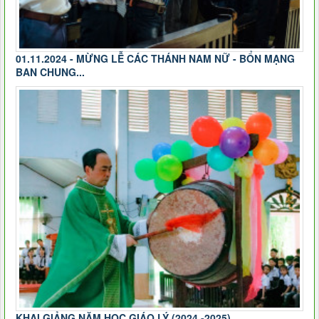
01.11.2024 - MỪNG LỄ CÁC THÁNH NAM NỮ - BỔN MẠNG
BAN CHUNG...
KHAI GIẢNG NĂM HỌC GIÁO LÝ (2024 -2025)