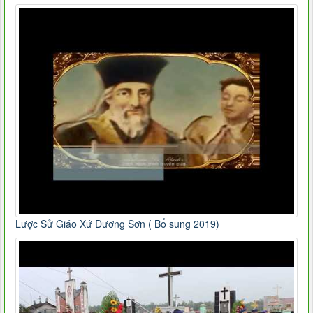
Lược Sử Giáo Xứ Dương Sơn ( Bổ sung 2019)