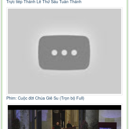
Trực tiếp Thánh Lễ Thứ Sáu Tuần Thánh
Phim: Cuộc đời Chúa Giê Su (Trọn bộ Full)