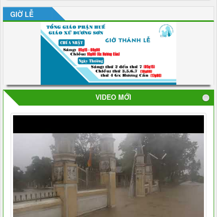
GIỜ LỄ
VIDEO MỚI