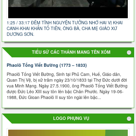
1:25 / 33:17 ĐÊM TĨNH NGUYỆN TƯỞNG NHỚ HAI VỊ KHAI
CANH-KHAI KHẨN TỔ TIÊN, ÔNG BÀ, CHA MẸ GIÁO XỨ
DƯƠNG SƠN.
TIỂU SỬ CÁC THÁNH MANG TÊN XÓM
Phaolô Tống Viết Bường (1773 – 1833)
Phaolô Tống Viết Bường, Sinh tại Phủ Cam, Huế, Giáo dân,
Quan Thị Vệ, bị xử trảm ngày 23/10/1833 tại Thợ Ðức dưới đời
vua Minh Mạng. Ngày 27.5.1900, ông Phaolô Tống Viết Bường
được Đức Lêo XIII suy tôn lên bậc Chân Phước. Ngày 19-06-
1988, Đức Gioan Phaolô II suy tôn ngài lên bậc...
LOGO PHỤNG VỤ