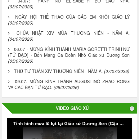
04.07: THÁNH NỮ ELISABETH BỒ ĐÀO NHA.
(03/07/2026)
NGÀY HỘI THỂ THAO CỦA CÁC EM KHỐI GIÁO LÝ
(03/07/2026)
CHÚA NHẬT XIV MÙA THƯỜNG NIÊN - NĂM A.
(04/07/2026)
06.07 - MỪNG KÍNH THÁNH MARIA GORETTI TRINH NỮ
(TỬ ĐẠO) - Bổn Mạng Ca Đoàn Nhỏ Giáo xứ Dương Sơn
(05/07/2026)
THỨ TƯ TUẦN XIV THƯỜNG NIÊN - NĂM A.
(07/07/2026)
09.07: MỪNG KÍNH THÁNH AUGUSTINÔ ZHAO RONG
VÀ CÁC BẠN TỬ ĐẠO.
(08/07/2026)
VIDEO GIÁO XỨ
Tình hình mưa lũ lụt tại Giáo xứ Dương Sơn (Cập nhật vào lúc 9g30 ngày 09/10/2020)