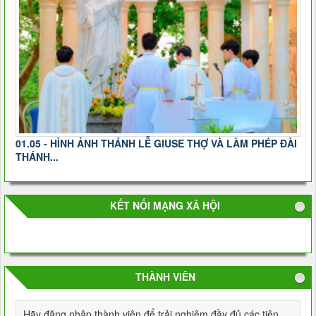
01.05 - HÌNH ẢNH THÁNH LỄ GIUSE THỢ VÀ LÀM PHÉP ĐÀI
THÁNH...
KẾT NỐI MẠNG XÃ HỘI
THÀNH VIÊN
Hãy đăng nhập thành viên để trải nghiệm đầy đủ các tiện