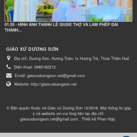
01.05 - HÌNH ẢNH THÁNH LỄ GIUSE THỢ VÀ LÀM PHÉP ĐÀI
THÁNH...
GIÁO XỨ DƯƠNG SƠN
Địa chỉ:
Dương Sơn, Hương Toàn, tx Hương Trà, Thừa Thiên Huế
Điện thoại:
0985182212
Email:
giaoxuduongson.net@gmail.com
Website:
http://giaoxuduongson.net
© Bản quyền thuộc về
Giáo xứ Dương Sơn 12/2016, Mọi thông tin góp
ý về website xin vui lòng liên lạc địa chỉ:
giaoxuduongson.net@gmail.com
.
Thiết kế
Phan Hợp
.