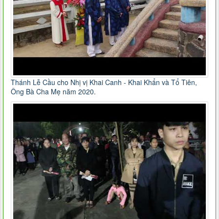
Thánh Lễ Cầu cho Nhị vị Khai Canh - Khai Khẩn và Tổ Tiên,
Ông Bà Cha Mẹ năm 2020.