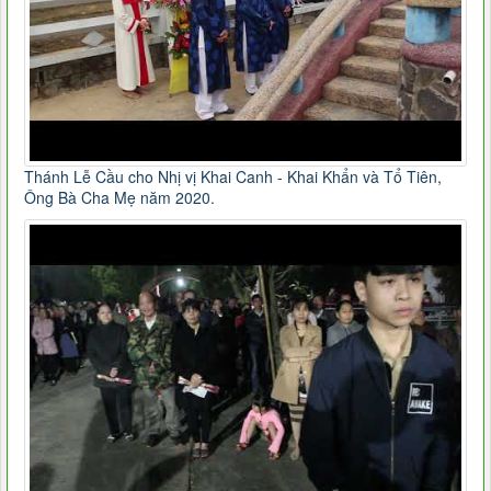
Thánh Lễ Cầu cho Nhị vị Khai Canh - Khai Khẩn và Tổ Tiên,
Ông Bà Cha Mẹ năm 2020.