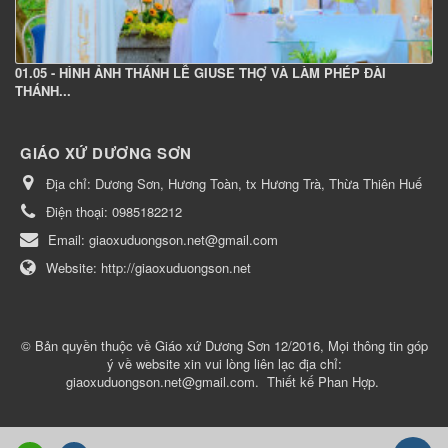
01.05 - HÌNH ẢNH THÁNH LỄ GIUSE THỢ VÀ LÀM PHÉP ĐÀI
THÁNH...
GIÁO XỨ DƯƠNG SƠN
Địa chỉ:
Dương Sơn, Hương Toàn, tx Hương Trà, Thừa Thiên Huế
Điện thoại:
0985182212
Email:
giaoxuduongson.net@gmail.com
Website:
http://giaoxuduongson.net
© Bản quyền thuộc về
Giáo xứ Dương Sơn 12/2016, Mọi thông tin góp
ý về website xin vui lòng liên lạc địa chỉ:
giaoxuduongson.net@gmail.com
.
Thiết kế
Phan Hợp
.