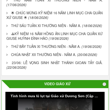
(17/06/2026)
🌟 CHÚC MỪNG KỶ NIỆM 16 NĂM LINH MỤC CHA QUẢN
XỨ GIUSE 🌟
(18/06/2026)
THỨ SÁU TUẦN XI THƯỜNG NIÊN - NĂM A.
(18/06/2026)
⛪KỶ NIỆM 16 NĂM HỒNG ÂN LINH MỤC CHA QUẢN XỨ
GIUSE HUỲNH ĐÌNH HÀO
(19/06/2026)
THỨ BẢY TUẦN XI THƯỜNG NIÊN - NĂM A.
(19/06/2026)
CHÚA NHẬT XII THƯỜNG NIÊN - NĂM A.
(20/06/2026)
23/06: LỄ VỌNG SINH NHẬT THÁNH GIOAN TẨY GIẢ.
(22/06/2026)
VIDEO GIÁO XỨ
Tình hình mưa lũ lụt tại Giáo xứ Dương Sơn (Cập nhật vào lúc 9g30 ngày 09/10/2020)