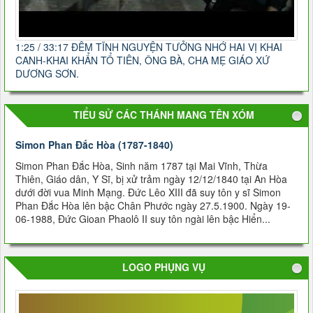
1:25 / 33:17 ĐÊM TĨNH NGUYỆN TƯỞNG NHỚ HAI VỊ KHAI
CANH-KHAI KHẨN TỔ TIÊN, ÔNG BÀ, CHA MẸ GIÁO XỨ
DƯƠNG SƠN.
TIỂU SỬ CÁC THÁNH MANG TÊN XÓM
Simon Phan Ðắc Hòa (1787-1840)
Simon Phan Ðắc Hòa, Sinh năm 1787 tại Mai Vĩnh, Thừa
Thiên, Giáo dân, Y Sĩ, bị xử trảm ngày 12/12/1840 tại An Hòa
dưới đời vua Minh Mạng. Đức Lêo XIII đã suy tôn y sĩ Simon
Phan Đắc Hòa lên bậc Chân Phước ngày 27.5.1900. Ngày 19-
06-1988, Đức Gioan Phaolô II suy tôn ngài lên bậc Hiển...
LOGO PHỤNG VỤ