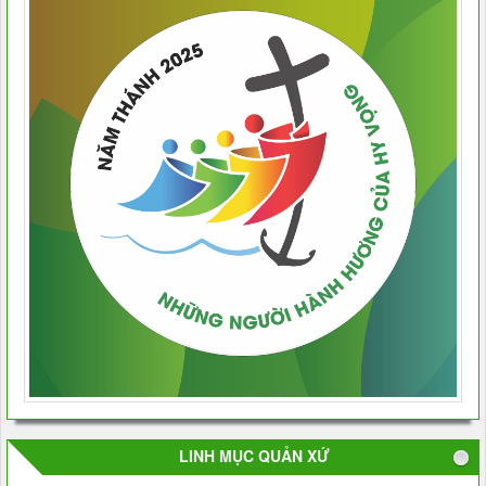
LINH MỤC QUẢN XỨ