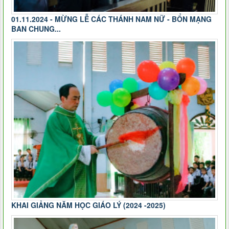
01.11.2024 - MỪNG LỄ CÁC THÁNH NAM NỮ - BỔN MẠNG
BAN CHUNG...
KHAI GIẢNG NĂM HỌC GIÁO LÝ (2024 -2025)