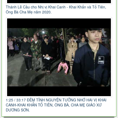
Thánh Lễ Cầu cho Nhị vị Khai Canh - Khai Khẩn và Tổ Tiên,
Ông Bà Cha Mẹ năm 2020.
1:25 / 33:17 ĐÊM TĨNH NGUYỆN TƯỞNG NHỚ HAI VỊ KHAI
CANH-KHAI KHẨN TỔ TIÊN, ÔNG BÀ, CHA MẸ GIÁO XỨ
DƯƠNG SƠN.