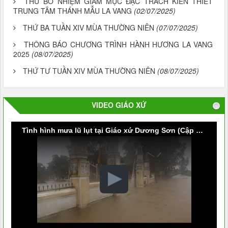
THƯ BỔ NHIỆM GIÁM MỤC ĐẶC TRÁCH KIẾN THIẾT
TRUNG TÂM THÁNH MẪU LA VANG
(02/07/2025)
THỨ BA TUẦN XIV MÙA THƯỜNG NIÊN
(07/07/2025)
THÔNG BÁO CHƯƠNG TRÌNH HÀNH HƯƠNG LA VANG
2025
(08/07/2025)
THỨ TƯ TUẦN XIV MÙA THƯỜNG NIÊN
(08/07/2025)
VIDEO GIÁO XỨ
Tình hình mưa lũ lụt tại Giáo xứ Dương Sơn (Cập nhật vào lúc 9g30 ngày 09/10/2020)