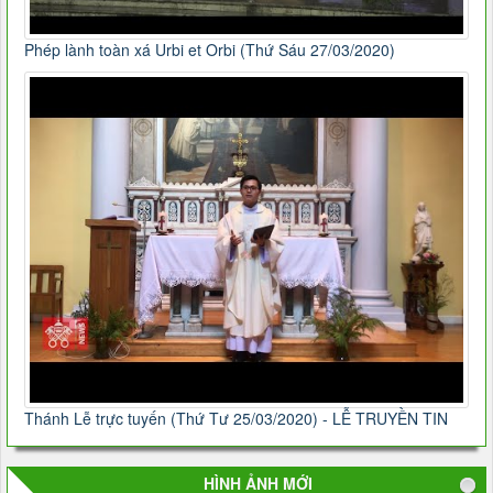
Phép lành toàn xá Urbi et Orbi (Thứ Sáu 27/03/2020)
Thánh Lễ trực tuyến (Thứ Tư 25/03/2020) - LỄ TRUYỀN TIN
HÌNH ẢNH MỚI