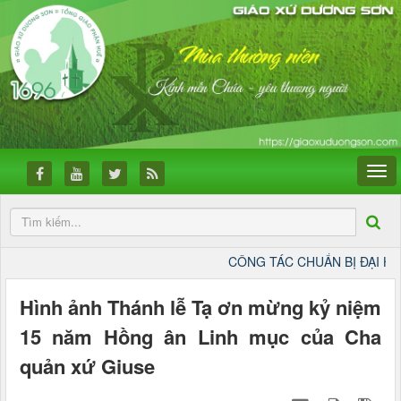
CÔNG TÁC CHUẨN BỊ ĐẠI HỘI ĐỨC MẸ LA
Hình ảnh Thánh lễ Tạ ơn mừng kỷ niệm
15 năm Hồng ân Linh mục của Cha
quản xứ Giuse