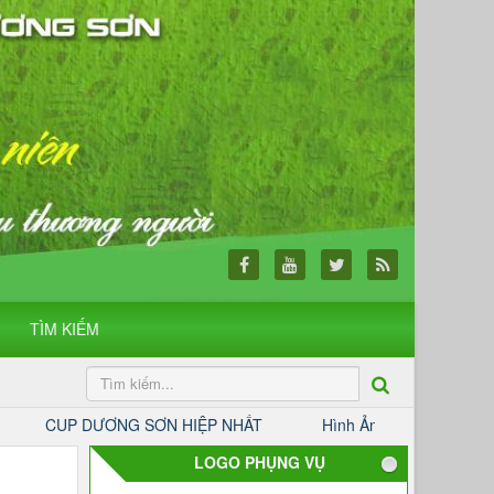
TÌM KIẾM
G SƠN HIỆP NHẤT
Hình Ảnh Trận Chung Kết Giữa Hai Đội B
LOGO PHỤNG VỤ