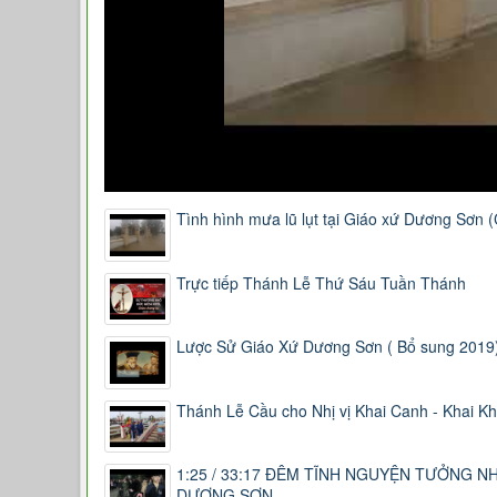
Tình hình mưa lũ lụt tại Giáo xứ Dương Sơn 
Trực tiếp Thánh Lễ Thứ Sáu Tuần Thánh
Lược Sử Giáo Xứ Dương Sơn ( Bổ sung 2019
Thánh Lễ Cầu cho Nhị vị Khai Canh - Khai 
1:25 / 33:17 ĐÊM TĨNH NGUYỆN TƯỞNG NH
DƯƠNG SƠN.