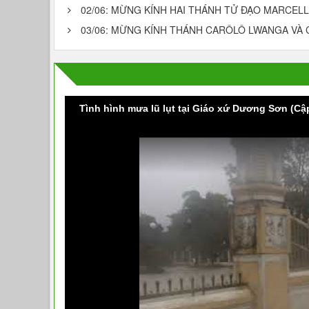
02/06: MỪNG KÍNH HAI THÁNH TỬ ĐẠO MARCELL
03/06: MỪNG KÍNH THÁNH CARÔLÔ LWANGA VÀ 
Tình hình mưa lũ lụt tại Giáo xứ Dương Sơn (Cậ