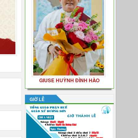
GIUSE HUỲNH ĐÌNH HÀO
GIỜ LỄ