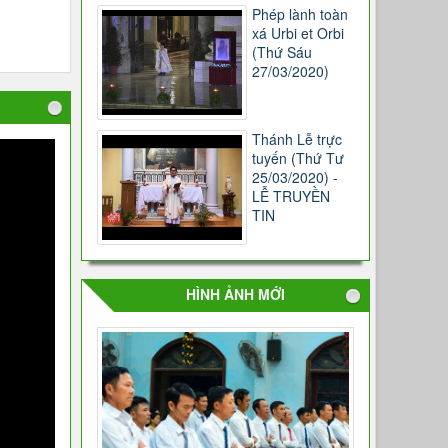
Phép lành toàn
xá Urbi et Orbi
(Thứ Sáu
27/03/2020)
Thánh Lễ trực
tuyến (Thứ Tư
25/03/2020) -
LỄ TRUYỀN
TIN
HÌNH ẢNH MỚI