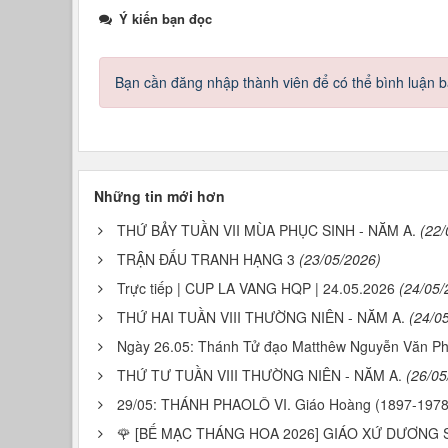
Ý kiến bạn đọc
Bạn cần đăng nhập thành viên để có thể bình luận bà
Những tin mới hơn
THỨ BẢY TUẦN VII MÙA PHỤC SINH - NĂM A.
(22/
TRẬN ĐẤU TRANH HẠNG 3
(23/05/2026)
Trực tiếp | CUP LA VANG HQP | 24.05.2026
(24/05/
THỨ HAI TUẦN VIII THƯỜNG NIÊN - NĂM A.
(24/0
Ngày 26.05: Thánh Tử đạo Matthêw Nguyễn Văn P
THỨ TƯ TUẦN VIII THƯỜNG NIÊN - NĂM A.
(26/05
29/05: THÁNH PHAOLÔ VI. Giáo Hoàng (1897-1978
🌹 [BẾ MẠC THÁNG HOA 2026] GIÁO XỨ DƯƠNG 