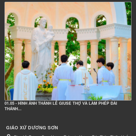
01.05 - HÌNH ẢNH THÁNH LỄ GIUSE THỢ VÀ LÀM PHÉP ĐÀI
THÁNH...
GIÁO XỨ DƯƠNG SƠN