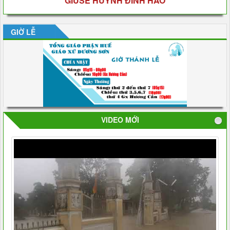
GIUSE HUỲNH ĐÌNH HÀO
GIỜ LỄ
VIDEO MỚI