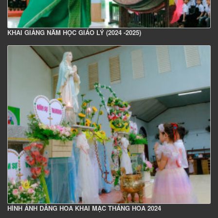
KHAI GIẢNG NĂM HỌC GIÁO LÝ (2024 -2025)
HÌNH ẢNH DÂNG HOA KHAI MẠC THÁNG HOA 2024