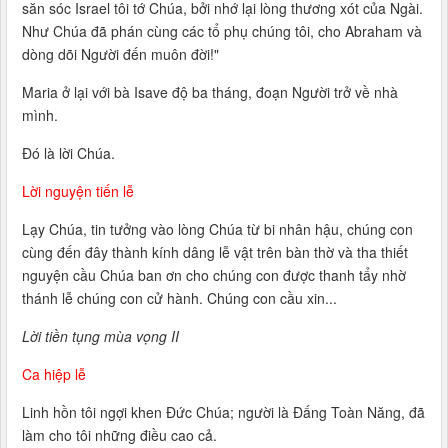
săn sóc Israel tôi tớ Chúa, bởi nhớ lại lòng thương xót của Ngài.
Như Chúa đã phán cùng các tổ phụ chúng tôi, cho Abraham và
dòng dõi Người đến muôn đời!"
Maria ở lại với bà Isave độ ba tháng, đoạn Người trở về nhà
mình.
Ðó là lời Chúa.
Lời nguyện tiến lễ
Lạy Chúa, tin tưởng vào lòng Chúa từ bi nhân hậu, chúng con
cùng đến đây thành kính dâng lễ vật trên bàn thờ và tha thiết
nguyện cầu Chúa ban ơn cho chúng con được thanh tẩy nhờ
thánh lễ chúng con cử hành. Chúng con cầu xin...
Lời tiền tụng mùa vọng II
Ca hiệp lễ
Linh hồn tôi ngợi khen Đức Chúa; người là Đấng Toàn Năng, đã
làm cho tôi những điều cao cả.