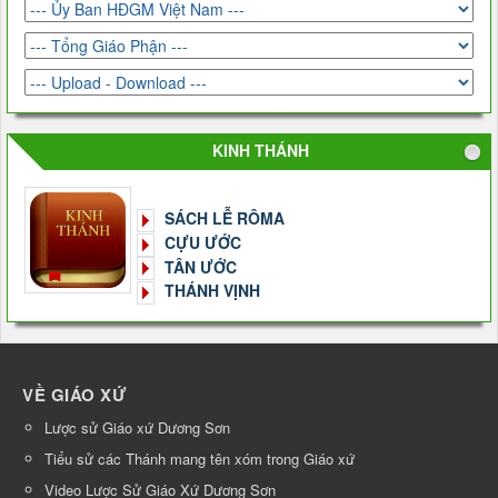
KINH THÁNH
SÁCH LỄ RÔMA
CỰU ƯỚC
TÂN ƯỚC
THÁNH VỊNH
VỀ GIÁO XỨ
Lược sử Giáo xứ Dương Sơn
Tiểu sử các Thánh mang tên xóm trong Giáo xứ
Video Lược Sử Giáo Xứ Dương Sơn