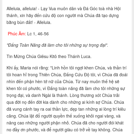
Alleluia, alleluia! - Lạy Vua muôn dân và Ðá Góc toà nhà Hội
thánh, xin hãy đến cứu độ con người mà Chúa đã tạo dựng
bằng bùn đất! - Alleluia.
Phúc Âm:
Lc 1, 46-56
"Ðấng Toàn Năng đã làm cho tôi những sự trọng đại".
Tin Mừng Chúa Giêsu Kitô theo Thánh Luca.
Khi ấy, Maria nói rằng: "Linh hồn tôi ngợi khen Chúa, và thần trí
tôi hoan hỉ trong Thiên Chúa, Ðấng Cứu Ðộ tôi, vì Chúa đã đoái
nhìn đến phận hèn tớ nữ của Chúa. Từ nay muôn thế hệ sẽ
khen tôi có phước, vì Ðấng toàn năng đã làm cho tôi những sự
trọng đại, và danh Ngài là thánh. Lòng thương xót Chúa trải
qua đời nọ đến đời kia dành cho những ai kính sợ Chúa. Chúa
đã vung cánh tay ra oai thần lực, dẹp tan những ai lòng trí kiêu
căng. Chúa lật đổ người quyền thế xuống khỏi ngai vàng, và
nâng cao những người phận nhỏ. Chúa đã cho người đói khát
no đầy ơn phước, và để người giàu có trở về tay không. Chúa