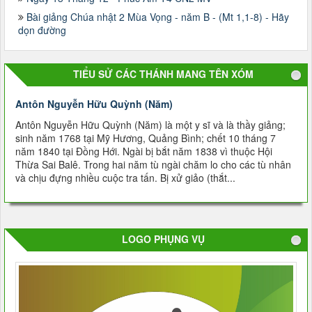
Bài giảng Chúa nhật 2 Mùa Vọng - năm B - (Mt 1,1-8) - Hãy
dọn đường
TIỂU SỬ CÁC THÁNH MANG TÊN XÓM
Antôn Nguyễn Hữu Quỳnh (Năm)
Antôn Nguyễn Hữu Quỳnh (Năm) là một y sĩ và là thầy giảng;
sinh năm 1768 tại Mỹ Hương, Quảng Bình; chết 10 tháng 7
năm 1840 tại Ðồng Hới. Ngài bị bắt năm 1838 vì thuộc Hội
Thừa Sai Balê. Trong hai năm tù ngài chăm lo cho các tù nhân
và chịu đựng nhiều cuộc tra tấn. Bị xử giảo (thắt...
LOGO PHỤNG VỤ