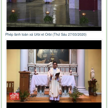
Phép lành toàn xá Urbi et Orbi (Thứ Sáu 27/03/2020)