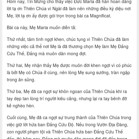
Hôm nay, Tin Mừng cho thấy việc Đức Maria đã hân hoan dâng
lời tạ ơn Thiên Chúa vì Ngài đã làm nên những điều kỳ diệu nơi
Mẹ, lời tạ ơn ấy được gói trọn trong bài ca Magnificat.
Bài ca này, Mẹ Maria muốn diễn tả:
Thứ nhất, tâm tình ngợi khen, chúc tụng vì Thiên Chúa đã làm
những việc cả thể nơi Mẹ là đã thương chọn Mẹ làm Mẹ Đấng
Cứu Thế, Đấng mà muôn dân mong đợi.
Thứ hai, Mẹ nhận thấy Mẹ được muôn đời khen ngợi vì có phúc
là bởi Mẹ có Chúa ở cùng, nên lòng Mẹ sung sướng, tràn ngập
trong ân sủng.
Thứ ba, Mẹ đã ca ngợi sự khôn ngoan của Thiên Chúa khi ra
tay dẹp tan lòng trí người kiêu căng, nhưng lại ra tay bênh đỡ
kẻ nghèo hèn.
Cuối cùng, Mẹ đã ca ngợi sự trung thành của Thiên Chúa trong
việc giữ lời hứa ban Đấng Cứu Độ. Nếu trong Vườn Địa Đàng,
con người phạm tội và Thiên Chúa hứa ban Đấng Cứu Thế
đến, thì hôm nay, Đấng mà muôn dân mong đợi đã đến trong