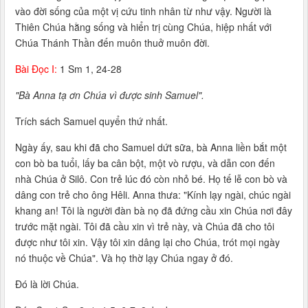
vào đời sống của một vị cứu tinh nhân từ như vậy. Người là
Thiên Chúa hằng sống và hiển trị cùng Chúa, hiệp nhất với
Chúa Thánh Thần đến muôn thuở muôn đời.
Bài Ðọc I:
1 Sm 1, 24-28
"Bà Anna tạ ơn Chúa vì được sinh Samuel".
Trích sách Samuel quyển thứ nhất.
Ngày ấy, sau khi đã cho Samuel dứt sữa, bà Anna liền bắt một
con bò ba tuổi, lấy ba cân bột, một vò rượu, và dẫn con đến
nhà Chúa ở Silô. Con trẻ lúc đó còn nhỏ bé. Họ tế lễ con bò và
dâng con trẻ cho ông Hêli. Anna thưa: "Kính lạy ngài, chúc ngài
khang an! Tôi là người đàn bà nọ đã đứng cầu xin Chúa nơi đây
trước mặt ngài. Tôi đã cầu xin vì trẻ này, và Chúa đã cho tôi
được như tôi xin. Vậy tôi xin dâng lại cho Chúa, trót mọi ngày
nó thuộc về Chúa". Và họ thờ lạy Chúa ngay ở đó.
Ðó là lời Chúa.