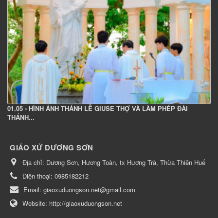
01.05 - HÌNH ẢNH THÁNH LỄ GIUSE THỢ VÀ LÀM PHÉP ĐÀI
THÁNH...
GIÁO XỨ DƯƠNG SƠN
Địa chỉ:
Dương Sơn, Hương Toàn, tx Hương Trà, Thừa Thiên Huế
Điện thoại:
0985182212
Email:
giaoxuduongson.net@gmail.com
Website:
http://giaoxuduongson.net