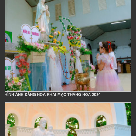
HÌNH ẢNH DÂNG HOA KHAI MẠC THÁNG HOA 2024