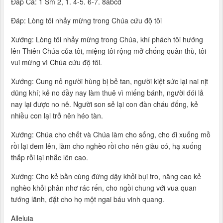
Ðáp Ca: 1 Sm 2, 1. 4-5. 6-7. 8abcd
Ðáp: Lòng tôi nhảy mừng trong Chúa cứu độ tôi
Xướng: Lòng tôi nhảy mừng trong Chúa, khí phách tôi hướng
lên Thiên Chúa của tôi, miệng tôi rộng mở chống quân thù, tôi
vui mừng vì Chúa cứu độ tôi.
Xướng: Cung nỏ người hùng bị bẻ tan, người kiệt sức lại nai nịt
dũng khí; kẻ no đầy nay làm thuê vì miếng bánh, người đói lả
nay lại được no nê. Người son sẻ lại con đàn cháu đống, kẻ
nhiều con lại trở nên héo tàn.
Xướng: Chúa cho chết và Chúa làm cho sống, cho đi xuống mồ
rồi lại đem lên, làm cho nghèo rồi cho nên giàu có, hạ xuống
thấp rồi lại nhắc lên cao.
Xướng: Cho kẻ bần cùng đứng dậy khỏi bụi tro, nâng cao kẻ
nghèo khỏi phân nhơ rác rến, cho ngồi chung với vua quan
tướng lãnh, đặt cho họ một ngai báu vinh quang.
Alleluia