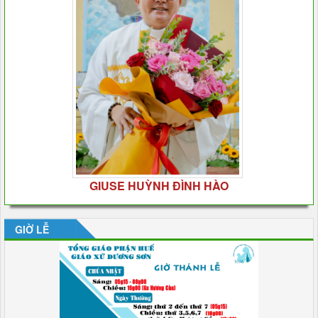
GIUSE HUỲNH ĐÌNH HÀO
GIỜ LỄ