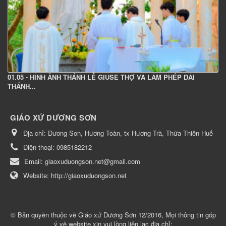
01.05 - HÌNH ẢNH THÁNH LỄ GIUSE THỢ VÀ LÀM PHÉP ĐÀI
THÁNH...
GIÁO XỨ DƯƠNG SƠN
Địa chỉ:
Dương Sơn, Hương Toàn, tx Hương Trà, Thừa Thiên Huế
Điện thoại:
0985182212
Email:
giaoxuduongson.net@gmail.com
Website:
http://giaoxuduongson.net
© Bản quyền thuộc về
Giáo xứ Dương Sơn 12/2016, Mọi thông tin góp
ý về website xin vui lòng liên lạc địa chỉ: