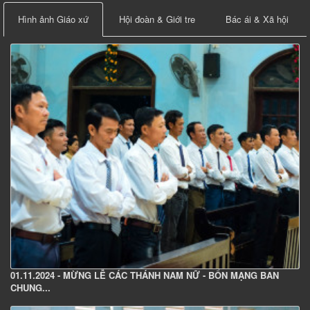
Hình ảnh Giáo xứ
Hội đoàn & Giới tre
Bác ái & Xã hội
01.11.2024 - MỪNG LỄ CÁC THÁNH NAM NỮ - BỔN MẠNG BAN
CHUNG...