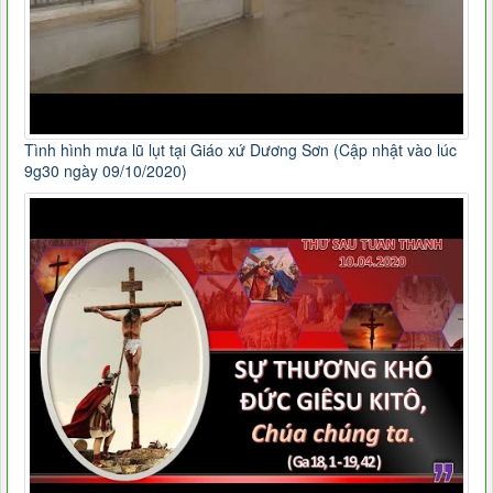
Tình hình mưa lũ lụt tại Giáo xứ Dương Sơn (Cập nhật vào lúc
9g30 ngày 09/10/2020)