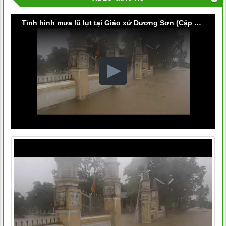
Tình hình mưa lũ lụt tại Giáo xứ Dương Sơn (Cập nhật vào lúc 9g30 ngày 09/10/2020)