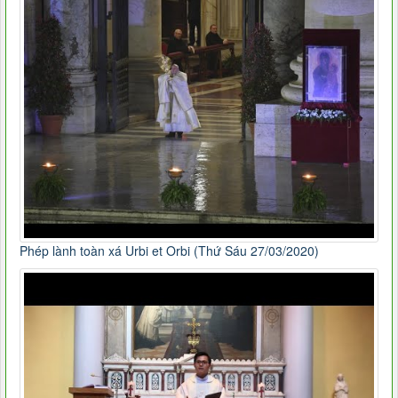
Phép lành toàn xá Urbi et Orbi (Thứ Sáu 27/03/2020)