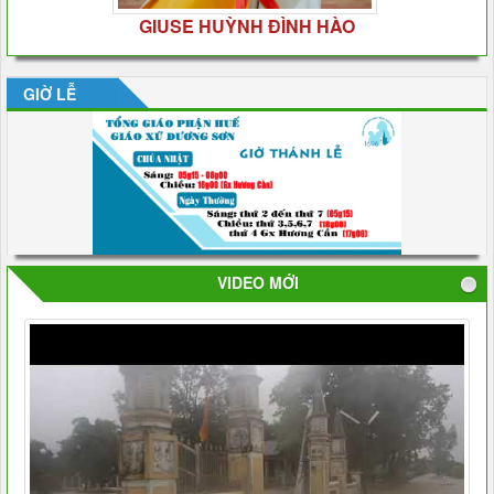
GIUSE HUỲNH ĐÌNH HÀO
GIỜ LỄ
VIDEO MỚI