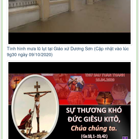
Tình hình mưa lũ lụt tại Giáo xứ Dương Sơn (Cập nhật vào lúc
9g30 ngày 09/10/2020)