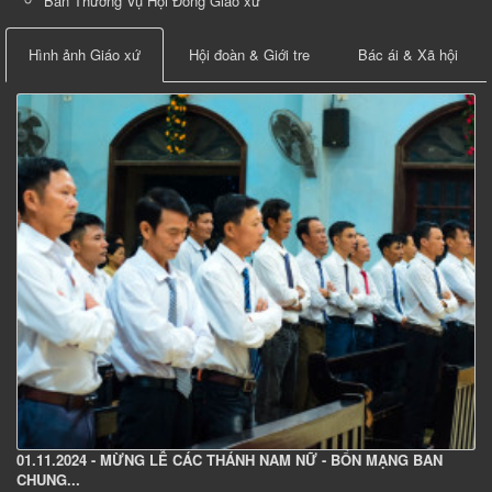
Ban Thường Vụ Hội Đồng Giáo xứ
Hình ảnh Giáo xứ
Hội đoàn & Giới tre
Bác ái & Xã hội
01.11.2024 - MỪNG LỄ CÁC THÁNH NAM NỮ - BỔN MẠNG BAN
CHUNG...