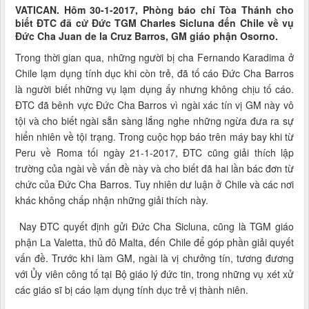
VATICAN. Hôm 30-1-2017, Phòng báo chí Tòa Thánh cho
biết ĐTC đã cử Đức TGM Charles Sicluna đến Chile về vụ
Đức Cha Juan de la Cruz Barros, GM giáo phận Osorno.
Trong thời gian qua, những người bị cha Fernando Karadima ở
Chile lạm dụng tính dục khi còn trẻ, đã tố cáo Đức Cha Barros
là người biết những vụ lạm dụng ấy nhưng không chịu tố cáo.
ĐTC đã bênh vực Đức Cha Barros vì ngài xác tín vị GM này vô
tội và cho biết ngài sẵn sàng lắng nghe những ngừa đưa ra sự
hiển nhiên về tội trạng. Trong cuộc họp báo trên máy bay khi từ
Peru về Roma tối ngày 21-1-2017, ĐTC cũng giải thích lập
trường của ngài về vấn đề này và cho biết đã hai lần bác đơn từ
chức của Đức Cha Barros. Tuy nhiên dư luận ở Chile và các nơi
khác không chấp nhận những giải thích này.
Nay ĐTC quyết định gửi Đức Cha Sicluna, cũng là TGM giáo
phận La Valetta, thủ đô Malta, đến Chile để góp phần giải quyết
vấn đề. Trước khi làm GM, ngài là vị chưởng tín, tương đương
với Ủy viên công tố tại Bộ giáo lý đức tin, trong những vụ xét xử
các giáo sĩ bị cáo lạm dụng tính dục trẻ vị thành niên.