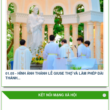
01.05 - HÌNH ẢNH THÁNH LỄ GIUSE THỢ VÀ LÀM PHÉP ĐÀI
THÁNH...
KẾT NỐI MẠNG XÃ HỘI