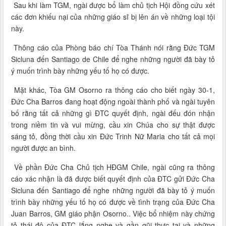
Sau khi làm TGM, ngài được bổ làm chủ tịch Hội đồng cứu xét
các đơn khiếu nại của những giáo sĩ bị lên án về những loại tội
này.
Thông cáo của Phòng báo chí Tòa Thánh nói rằng Đức TGM
Sicluna đến Santiago de Chile để nghe những người đã bày tỏ
ý muốn trình bày những yếu tố họ có được.
Mặt khác, Tòa GM Osorno ra thông cáo cho biết ngày 30-1,
Đức Cha Barros đang hoạt động ngoài thành phố và ngài tuyên
bố rằng tất cả những gì ĐTC quyết định, ngài đếu đón nhận
trong niềm tin và vui mừng, cầu xin Chúa cho sự thật được
sáng tỏ, đồng thời cầu xin Đức Trinh Nữ Maria cho tất cả mọi
người được an bình.
Về phần Đức Cha Chủ tịch HĐGM Chile, ngài cũng ra thông
cáo xác nhận là đã được biết quyết định của ĐTC gửi Đức Cha
Sicluna đến Santiago để nghe những người đã bày tỏ ý muốn
trình bày những yếu tố họ có được về tình trạng của Đức Cha
Juan Barros, GM giáo phận Osorno.. Việc bổ nhiệm này chứng
tỏ thái độ của ĐTC lắng nghe và gần gũi thực tại và những