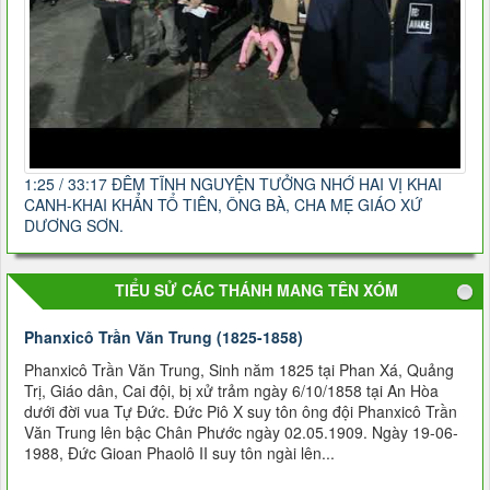
1:25 / 33:17 ĐÊM TĨNH NGUYỆN TƯỞNG NHỚ HAI VỊ KHAI
CANH-KHAI KHẨN TỔ TIÊN, ÔNG BÀ, CHA MẸ GIÁO XỨ
DƯƠNG SƠN.
TIỂU SỬ CÁC THÁNH MANG TÊN XÓM
Phanxicô Trần Văn Trung (1825-1858)
Phanxicô Trần Văn Trung, Sinh năm 1825 tại Phan Xá, Quảng
Trị, Giáo dân, Cai đội, bị xử trảm ngày 6/10/1858 tại An Hòa
dưới đời vua Tự Ðức. Đức Piô X suy tôn ông đội Phanxicô Trần
Văn Trung lên bậc Chân Phước ngày 02.05.1909. Ngày 19-06-
1988, Đức Gioan Phaolô II suy tôn ngài lên...