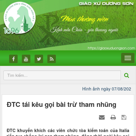
Hình ảnh ngày 07/08/2026
CÔ
ĐTC tái kêu gọi bài trừ tham nhũng
ĐTC khuyến khích các viên chức tòa kiểm toán của Italia
tiếp tục chống lại nạn tham nhũng, đồng thời ngài kêu gọi