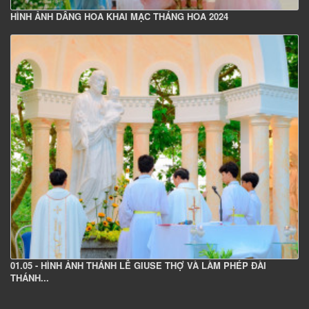
HÌNH ẢNH DÂNG HOA KHAI MẠC THÁNG HOA 2024
01.05 - HÌNH ẢNH THÁNH LỄ GIUSE THỢ VÀ LÀM PHÉP ĐÀI
THÁNH...