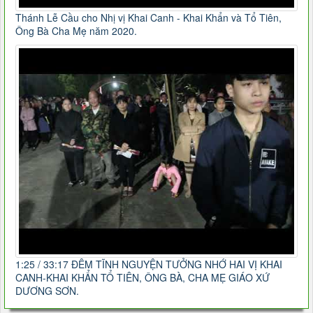
Thánh Lễ Cầu cho Nhị vị Khai Canh - Khai Khẩn và Tổ Tiên,
Ông Bà Cha Mẹ năm 2020.
1:25 / 33:17 ĐÊM TĨNH NGUYỆN TƯỞNG NHỚ HAI VỊ KHAI
CANH-KHAI KHẨN TỔ TIÊN, ÔNG BÀ, CHA MẸ GIÁO XỨ
DƯƠNG SƠN.