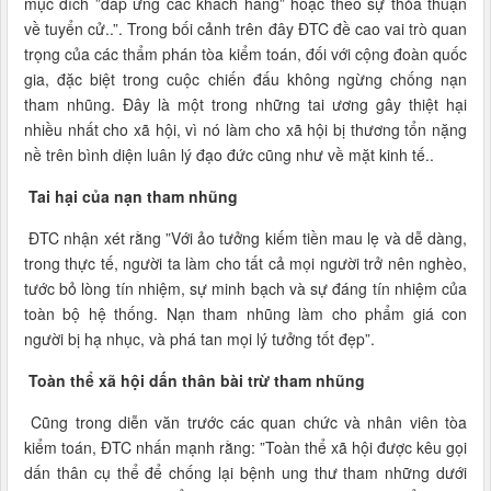
mục đích ”đáp ứng các khách hàng” hoặc theo sự thỏa thuận
về tuyển cử..”. Trong bối cảnh trên đây ĐTC đề cao vai trò quan
trọng của các thẩm phán tòa kiểm toán, đối với cộng đoàn quốc
gia, đặc biệt trong cuộc chiến đấu không ngừng chống nạn
tham nhũng. Đây là một trong những tai ương gây thiệt hại
nhiều nhất cho xã hội, vì nó làm cho xã hội bị thương tổn nặng
nề trên bình diện luân lý đạo đức cũng như về mặt kinh tế..
Tai hại của nạn tham nhũng
ĐTC nhận xét rằng ”Với ảo tưởng kiếm tiền mau lẹ và dễ dàng,
trong thực tế, người ta làm cho tất cả mọi người trở nên nghèo,
tước bỏ lòng tín nhiệm, sự minh bạch và sự đáng tín nhiệm của
toàn bộ hệ thống. Nạn tham nhũng làm cho phẩm giá con
người bị hạ nhục, và phá tan mọi lý tưởng tốt đẹp”.
Toàn thể xã hội dấn thân bài trừ tham nhũng
Cũng trong diễn văn trước các quan chức và nhân viên tòa
kiểm toán, ĐTC nhấn mạnh rằng: ”Toàn thể xã hội được kêu gọi
dấn thân cụ thể để chống lại bệnh ung thư tham những dưới