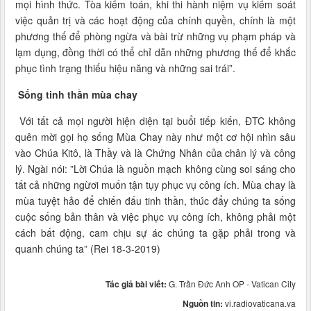
mọi hình thức. Tòa kiểm toán, khi thi hành niệm vụ kiểm soát
việc quản trị và các hoạt động của chính quyền, chính là một
phương thế để phòng ngừa và bài trừ những vụ phạm pháp và
lạm dụng, đồng thời có thể chỉ dẫn những phương thế để khắc
phục tình trạng thiếu hiệu năng và những sai trái”.
Sống tinh thần mùa chay
Với tất cả mọi người hiện diện tại buổi tiếp kiến, ĐTC không
quên mời gọi họ sống Mùa Chay này như một cơ hội nhìn sâu
vào Chúa Kitô, là Thầy và là Chứng Nhân của chân lý và công
lý. Ngài nói: ”Lời Chúa là nguồn mạch không cùng soi sáng cho
tất cả những ngừơi muốn tận tụy phục vụ công ích. Mùa chay là
mùa tuyệt hảo để chiến đấu tinh thần, thúc đẩy chúng ta sống
cuộc sống bản thân và việc phục vụ công ích, không phải một
cách bất động, cam chịu sự ác chúng ta gặp phải trong và
quanh chúng ta” (Rei 18-3-2019)
Tác giả bài viết:
G. Trần Đức Anh OP - Vatican City
Nguồn tin:
vi.radiovaticana.va