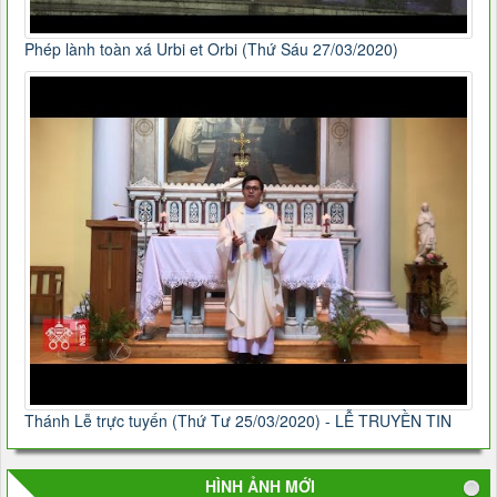
Phép lành toàn xá Urbi et Orbi (Thứ Sáu 27/03/2020)
Thánh Lễ trực tuyến (Thứ Tư 25/03/2020) - LỄ TRUYỀN TIN
HÌNH ẢNH MỚI